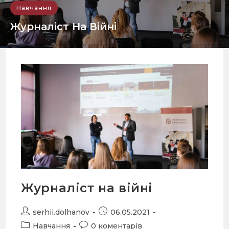
Навчання
Журналіст На Війні
В Університеті Короля Данила відбувся
майстер-клас тележурналіста Reuters Сергія
Каразія «Журналіст на війні».
READ MORE
Журналіст на війні
serhii.dolhanov
06.05.2021
Навчання
0 коментарів